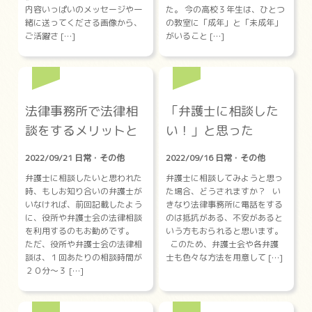
内容いっぱいのメッセージや一
た。 今の高校３年生は、ひとつ
緒に送ってくださる画像から、
の教室に「成年」と「未成年」
ご活躍さ […]
がいること […]
法律事務所で法律相
「弁護士に相談した
談をするメリットと
い！」と思った
は？
ら・・・
2022/09/21 日常・その他
2022/09/16 日常・その他
弁護士に相談したいと思われた
弁護士に相談してみようと思っ
時、もしお知り合いの弁護士が
た場合、どうされますか？ い
いなければ、前回記載したよう
きなり法律事務所に電話をする
に、役所や弁護士会の法律相談
のは抵抗がある、不安があると
を利用するのもお勧めです。
いう方もおられると思います。
ただ、役所や弁護士会の法律相
このため、弁護士会や各弁護
談は、１回あたりの相談時間が
士も色々な方法を用意して […]
２０分～３ […]