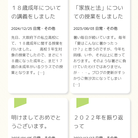
１８歳成年について
「家族と法」につい
の講義をしました
ての授業をしました
2024/12/25 日常・その他
2023/08/03 日常・その他
先日、大阪府下の私立高校に
暑い毎日が続いています。 毎年
て、１８歳成年に関する授業を
「夏はこんなに暑かったっ
行いました。 高校３年生対
け？」と思うのですが、今年も
象の授業でしたので、まさに１
同様、いや、それ以上に思って
８歳になった成年と、まだ１７
おります。 そのような暑さに負
歳の未成年がいるクラスでの授
けていたわけではありません
業となります。 […]
が・・・。ブログの更新がすっ
かりご無沙汰になってしまい
[…]
明けましておめでと
２０２２年を振り返
うございます。
って