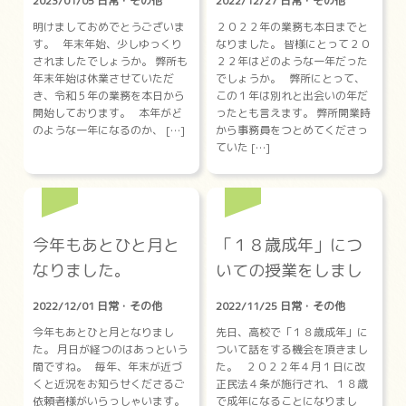
2023/01/05 日常・その他
2022/12/27 日常・その他
明けましておめでとうございま
２０２２年の業務も本日までと
す。 年末年始、少しゆっくり
なりました。 皆様にとって２０
されましたでしょうか。 弊所も
２２年はどのような一年だった
年末年始は休業させていただ
でしょうか。 弊所にとって、
き、令和５年の業務を本日から
この１年は別れと出会いの年だ
開始しております。 本年がど
ったとも言えます。 弊所開業時
のような一年になるのか、 […]
から事務員をつとめてくださっ
ていた […]
今年もあとひと月と
「１８歳成年」につ
なりました。
いての授業をしまし
た。
2022/12/01 日常・その他
2022/11/25 日常・その他
今年もあとひと月となりまし
先日、高校で「１８歳成年」に
た。 月日が経つのはあっという
ついて話をする機会を頂きまし
間ですね。 毎年、年末が近づ
た。 ２０２２年４月１日に改
くと近況をお知らせくださるご
正民法４条が施行され、１８歳
依頼者様がいらっしゃいます。
で成年になることになりまし