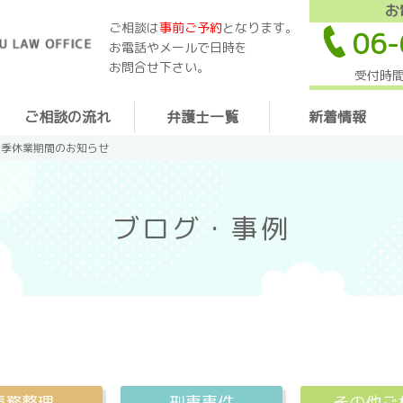
お
ご相談は
事前ご予約
となります。
06-
お電話やメールで日時を
お問合せ下さい。
受付時間
ご相談の流れ
弁護士一覧
新着情報
夏季休業期間のお知らせ
ブログ・事例
債務整理
刑事事件
その他ご