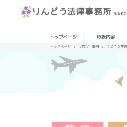
トップページ
取扱内容
その他ご相談
離婚・相続
債務整理
刑事事件
トップページ
ブログ・事例
２０２２年
離婚・相続