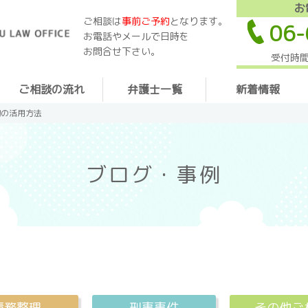
お
ご相談は
事前ご予約
となります。
06-
お電話やメールで日時を
お問合せ下さい。
受付時間
ご相談の流れ
弁護士一覧
新着情報
約の活用方法
ブログ・事例
債務整理
刑事事件
その他ご