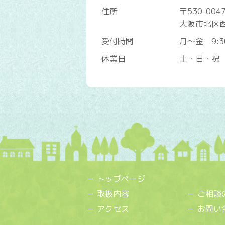
住所
〒530-004
大阪市北区西
受付時間
月～金 9:3
休業日
土・日・祝
トップページ
取扱内容
ご相談
アクセス
お問い