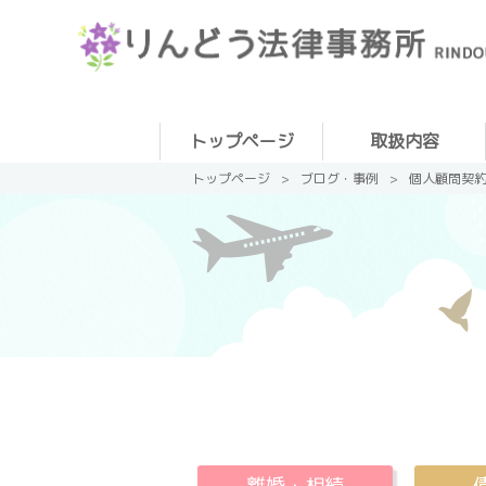
トップページ
取扱内容
その他ご相談
離婚・相続
債務整理
刑事事件
トップページ
ブログ・事例
個人顧問契
離婚・相続